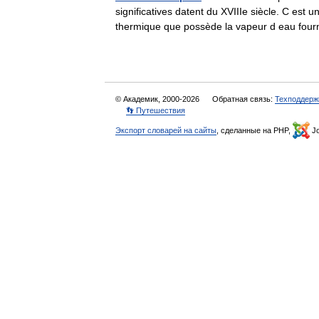
significatives datent du XVIIIe siècle. C est
thermique que possède la vapeur d eau fo
© Академик, 2000-2026
Обратная связь:
Техподдерж
👣 Путешествия
Экспорт словарей на сайты
, сделанные на PHP,
Jo