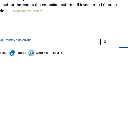
 un moteur thermique à combustion externe. Il transforme l énergie
urnie …
Wikipédia en Français
ка
,
Реклама на сайте
18+
omla,
Drupal,
WordPress, MODx.