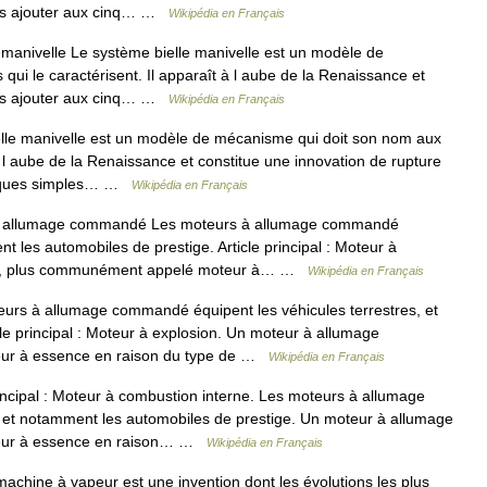
nt s ajouter aux cinq… …
Wikipédia en Français
manivelle Le système bielle manivelle est un modèle de
ui le caractérisent. Il apparaît à l aube de la Renaissance et
nt s ajouter aux cinq… …
Wikipédia en Français
le manivelle est un modèle de mécanisme qui doit son nom aux
 à l aube de la Renaissance et constitue une innovation de rupture
atiques simples… …
Wikipédia en Français
 allumage commandé Les moteurs à allumage commandé
t les automobiles de prestige. Article principal : Moteur à
dé, plus communément appelé moteur à… …
Wikipédia en Français
rs à allumage commandé équipent les véhicules terrestres, et
le principal : Moteur à explosion. Un moteur à allumage
r à essence en raison du type de …
Wikipédia en Français
incipal : Moteur à combustion interne. Les moteurs à allumage
 et notamment les automobiles de prestige. Un moteur à allumage
eur à essence en raison… …
Wikipédia en Français
hine à vapeur est une invention dont les évolutions les plus