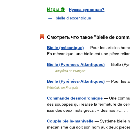
Игры ⚽
Нужна курсовая?
bielle d'excentrique
Смотреть что такое "bielle de com
Bielle (mécanique)
— Pour les articles homo
En mécanique, une bielle est une pièce reli
Bielle (Pyrenees-Atlantiques)
— Bielle (Pyr
…
Wikipédia en Français
Bielle (Pyrénées-Atlantiques)
— Pour les ar
Wikipédia en Français
Commande desmodromique
— Une comman
des soupapes qui réalise la fermeture de cel
issu des deux mots grecs : « desmos »… 
Couple bielle-manivelle
— Système bielle ma
mécanisme qui doit son nom aux deux pièces q